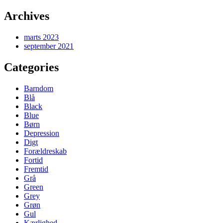
Archives
marts 2023
september 2021
Categories
Barndom
Blå
Black
Blue
Børn
Depression
Digt
Forældreskab
Fortid
Fremtid
Grå
Green
Grey
Grøn
Gul
Kærlighed