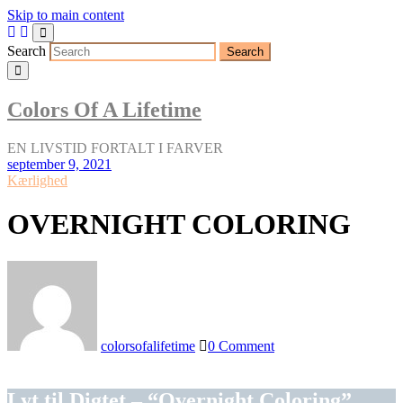
Skip to main content
Search
Colors Of A Lifetime
EN LIVSTID FORTALT I FARVER
september 9, 2021
Kærlighed
OVERNIGHT COLORING
colorsofalifetime
0 Comment
Lyt til
Digtet
– “Overnight Coloring”