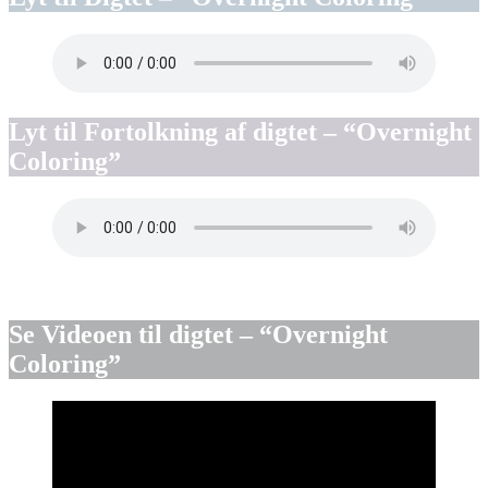
Lyt til
Fortolkning
af digtet – “Overnight
Coloring”
Se
Videoen
til digtet – “Overnight
Coloring”