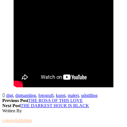
digt
,
digtsamling
,
fotografi
,
kunst
,
maleri
,
udstilling
Previous Post
THE ROSA OF THIS LOVE
Next Post
THE DARKEST HOUR IS BLACK
Written By
colorsofalifetime